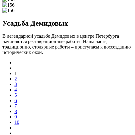
Усадьба Демидовых
В легендарной усадьбе Демидовых в центре Петербурга
начинаются реставрационные работы. Наша часть,
традиционно, столярные работы – приступаем к воссозданию
исторических окон.
1
2
3
4
5
6
7
8
9
10