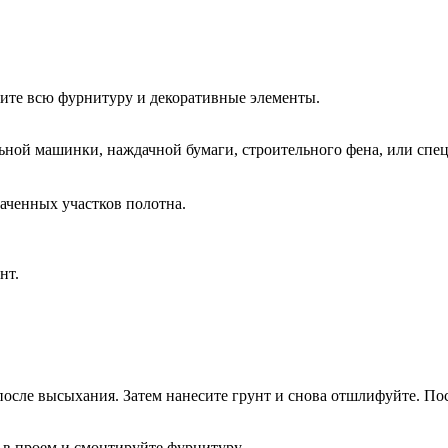
мите всю фурнитуру и декоративные элементы.
ной машинки, наждачной бумаги, строительного фена, или спец
аченных участков полотна.
нт.
после высыхания. Затем нанесите грунт и снова отшлифуйте. По
 в проем и смонтируйте фурнитуру.