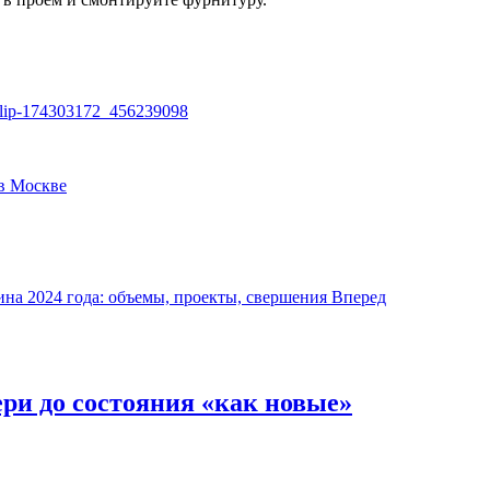
/clip-174303172_456239098
 в Москве
на 2024 года: объемы, проекты, свершения
Вперед
ери до состояния «как новые»