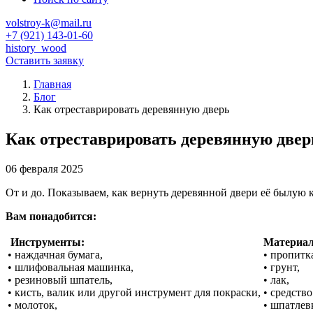
volstroy-k@mail.ru
+7 (921) 143-01-60
history_wood
Оставить заявку
Главная
Блог
Как отреставрировать деревянную дверь
Как отреставрировать деревянную двер
06 февраля 2025
От и до. Показываем, как вернуть деревянной двери её былую к
Вам понадобится:
Инструменты:
Материа
• наждачная бумага,
• пропитка
• шлифовальная машинка,
• грунт,
• резиновый шпатель,
• лак,
• кисть, валик или другой инструмент для покраски,
• средств
• молоток,
• шпатлев