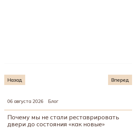
Предыдущий: Как эффективно удалить старую краску
Следующий
Назад
Вперед
06 августа 2026
Блог
Почему мы не стали реставрировать
двери до состояния «как новые»