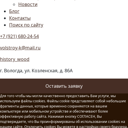
Новости
Блог
Контакты
Поиск по сайту
+7 (921) 680-24-54
volstroy-k@mail.ru
history_wood
г. Вологда, ул. Козленская, д. 86А
Оставить заявку
Для того чтобы мы могли качественно предоставить Вам услуги, мы
используем файлы cookies. Файлы cookie представляют собой небольшие
фрагменты данных, которые временно сохраняются на вашем
компьютере или мобильном устройстве и обеспечивают более
эффективную работу сайта. Нажимая кнопку СОГЛАСЕН, Вы
подтверждаете, что Вы проинформированы об использовании cookies на
нашем сайте. Отключить cookies Вы можете в настройках своего браузера.