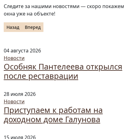
Следите за нашими новостями — скоро покажем
окна уже на объекте!
Предыдущий: Монтируем окна на высоте 20+ метров от зем
Следующий: Производство окон для Усадьбы Демид
Назад
Вперед
04 августа 2026
Новости
Особняк Пантелеева открылся
после реставрации
28 июля 2026
Новости
Приступаем к работам на
доходном доме Галунова
15 июля 2026