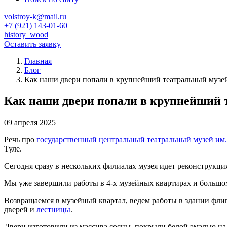
volstroy-k@mail.ru
+7 (921) 143-01-60
history_wood
Оставить заявку
Главная
Блог
Как наши двери попали в крупнейший театральный музе
Как наши двери попали в крупнейший 
09 апреля 2025
Речь про
государственный центральный театральный музей им
Туле.
Сегодня сразу в нескольких филиалах музея идет реконструкция
Мы уже завершили работы в 4-х музейных квартирах и больш
Возвращаемся в музейный квартал, ведем работы в здании фли
дверей и
лестницы
.
Двери изготовили из массива сосны, покрыли белой эмалью на 