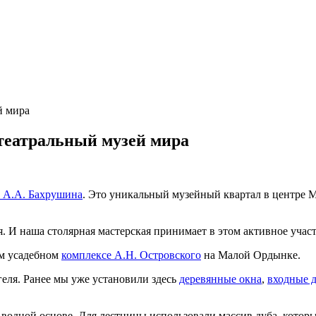
й мира
театральный музей мира
. А.А. Бахрушина
. Это уникальный музейный квартал в центре М
. И наша столярная мастерская принимает в этом активное участ
ом усадебном
комплексе А.Н. Островского
на Малой Ордынке.
геля. Ранее мы уже установили здесь
деревянные окна
,
входные 
водной основе. Для лестницы использовали массив дуба, которы