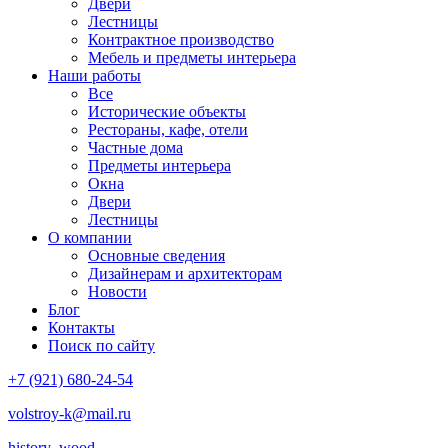
Двери
Лестницы
Контрактное производство
Мебель и предметы интерьера
Наши работы
Все
Исторические объекты
Рестораны, кафе, отели
Частные дома
Предметы интерьера
Окна
Двери
Лестницы
О компании
Основные сведения
Дизайнерам и архитекторам
Новости
Блог
Контакты
Поиск по сайту
+7 (921) 680-24-54
volstroy-k@mail.ru
history_wood