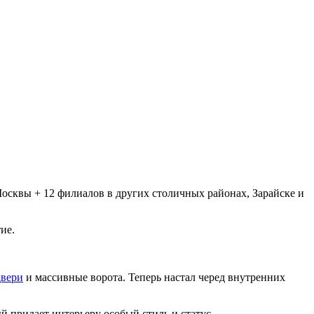
осквы + 12 филиалов в других столичных районах, Зарайске и
ие.
двери
и массивные ворота. Теперь настал черед внутренних
й придает интерьеру особый стиль и статус.